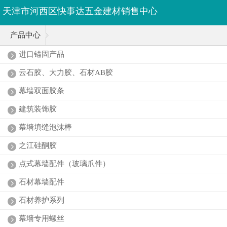
天津市河西区快事达五金建材销售中心
产品中心
进口锚固产品
云石胶、大力胶、石材AB胶
幕墙双面胶条
建筑装饰胶
幕墙填缝泡沫棒
之江硅酮胶
点式幕墙配件（玻璃爪件）
石材幕墙配件
石材养护系列
幕墙专用螺丝