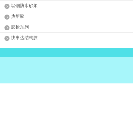
墙锢防水砂浆
热熔胶
胶枪系列
快事达结构胶