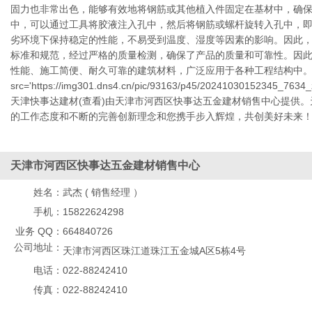
固力也非常出色，能够有效地将钢筋或其他植入件固定在基材中，确保
中，可以通过工具将胶液注入孔中，然后将钢筋或螺杆旋转入孔中，即
劣环境下保持稳定的性能，不易受到温度、湿度等因素的影响。因此，
标准和规范，经过严格的质量检测，确保了产品的质量和可靠性。因此
性能、施工简便、耐久可靠的建筑材料，广泛应用于各种工程结构中。它的出色表现使
src='https://img301.dns4.cn/pic/93163/p45/20241030152345_76
天津快事达建材(查看)由天津市河西区快事达五金建材销售中心提供
的工作态度和不断的完善创新理念和您携手步入辉煌，共创美好未来
天津市河西区快事达五金建材销售中心
姓名：
武杰 ( 销售经理 ）
手机：
15822624298
业务 QQ：
664840726
公司地址：
天津市河西区珠江道珠江五金城A区5栋4号
电话：
022-88242410
传真：
022-88242410