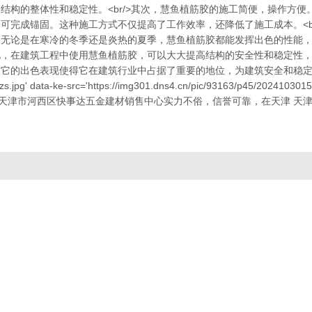
结构的整体性和稳定性。<br/>其次，慧鱼植筋胶的施工简便，操作方
可完成锚固。这种施工方式不仅提高了工作效率，还降低了施工成本。<b
无论是在寒冷的冬季还是炎热的夏季，慧鱼植筋胶都能发挥出色的性能，确
，在建筑工程中使用慧鱼植筋胶，可以大大提高结构的安全性和稳定性，为
得它在建筑行业中占据了重要的地位，为建筑安全和稳定提供了坚实的保障。</p><di
34_zs.jpg' data-ke-src='https://img301.dns4.cn/pic/93163/p45/
。天津市河西区快事达五金建材销售中心实力不俗，信誉可靠，在天津 天
！