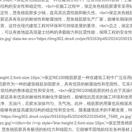
结构的安全性和稳定性。<br/>在施工过程中，保定灰色植筋胶通常采
定性，慧鱼植筋胶多少钱，提高其抗震性能和耐久性。<br/>保定灰色
胶还具有良好的耐候性和耐腐蚀性，慧鱼植筋胶生产厂家，能够长期保持稳
害。这符合现代建筑工程对环保和可持续发展的要求。<br/>总之，保
混凝土结构的承载能力和抗震性能，保障工程的安全性和稳定性。</p><div st
s.jpg' data-ke-src='https://img301.dns4.cn/pic/93163/p45/2024103015
style='line-height:2;font-size:16px;'>保定RE100植
100植筋胶作为一种的建筑植筋加固胶水，具有优异的耐腐蚀性和坚固性。
筑结构的整体稳定性和安全性。<br/>保定RE100植筋胶的特点在于
胶还具有优良的耐候性和耐化学腐蚀性，能够抵抗恶劣的施工环境和使用条件
、无油污，且胶水涂抹均匀、无气泡。此外，植筋胶的用量也应根据具体工程
能够有效提高建筑结构的稳定性和安全性。随着建筑技术的不断发展，RE
tps://img301.dns4.cn/pic/93163/p45/20240523155404_7588_zs.jpg' 
5404_7588_zs.jpg'></div><br /><p style='line-height:2;f
首先，慧鱼植筋胶具有极强的粘结力和锚固力。它能够牢固地粘结在各种基