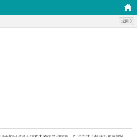
返回
应用的特种胶材，主要用于加固混凝土结构中的钢筋和钢板，以提高其承载能力和抗震性