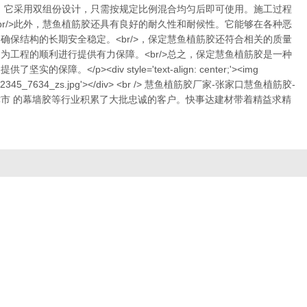
便。它采用双组份设计，只需按规定比例混合均匀后即可使用。施工过程
r/>此外，慧鱼植筋胶还具有良好的耐久性和耐候性。它能够在各种恶
保结构的长期安全稳定。<br/>，保定慧鱼植筋胶还符合相关的质量
工程的顺利进行提供有力保障。<br/>总之，保定慧鱼植筋胶是一种
v style='text-align: center;'><img
20241030152345_7634_zs.jpg'></div> <br /> 慧鱼植筋胶厂家-张家口慧鱼植筋胶-
津市 的幕墙胶等行业积累了大批忠诚的客户。快事达建材带着精益求精