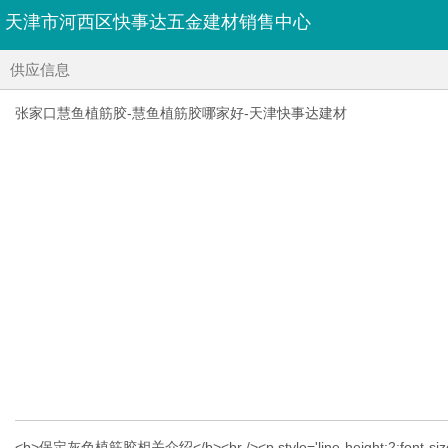
天津市河西区快事达五金建材销售中心
供应信息
张家口慧鱼植筋胶-慧鱼植筋胶哪家好-天津快事达建材
<b>保定灰色植筋胶相关介绍</b><br /><p style='line-he